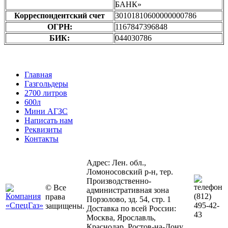
БАНК»
Корреспондентский счет
30101810600000000786
ОГРН:
1167847396848
БИК:
044030786
Главная
Газгольдеры
2700 литров
600л
Мини АГЗС
Написать нам
Реквизиты
Контакты
Адрес: Лен. обл.,
Ломоносовский р-н, тер.
Производственно-
© Все
административная зона
(812)
права
Порзолово, зд. 54, стр. 1
495-42-
защищены.
Доставка по всей России:
43
Москва, Ярославль,
Краснодар, Ростов-на-Дону,