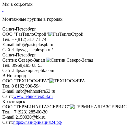
Мы в соц.сетях
Монтажные группы в городах
Санкт-Петербург
ООО "ГазТеплоСтрой"
Тел.:
+7(812) 317-71-74
E-mail:
info@gasteplospb.ru
Сайт:
https://gasteplospb.ru/
Санкт-Петербург
Септик Северо-Запад
Тел.:
8(968)195-68-53
Сайт:
https://kupitseptik.com
В.Новгород
ООО "ТЕХНОСФЕРА"
Тел.:
8 8162 900-594
E-mail:
info@tehnosfera53.ru
Сайт:
www.tehnosfera53.ru
Красноярск
ООО "ТЕРМИНАЛГАЗСЕРВИС"
Тел.:
+7 (923) 285-00-30
E-mail:
2150030@bk.ru
Сайт:
https://газификация24.рф