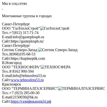
Мы в соц.сетях
Монтажные группы в городах
Санкт-Петербург
ООО "ГазТеплоСтрой"
Тел.:
+7(812) 317-71-74
E-mail:
info@gasteplospb.ru
Сайт:
https://gasteplospb.ru/
Санкт-Петербург
Септик Северо-Запад
Тел.:
8(968)195-68-53
Сайт:
https://kupitseptik.com
В.Новгород
ООО "ТЕХНОСФЕРА"
Тел.:
8 8162 900-594
E-mail:
info@tehnosfera53.ru
Сайт:
www.tehnosfera53.ru
Красноярск
ООО "ТЕРМИНАЛГАЗСЕРВИС"
Тел.:
+7 (923) 285-00-30
E-mail:
2150030@bk.ru
Сайт:
https://газификация24.рф